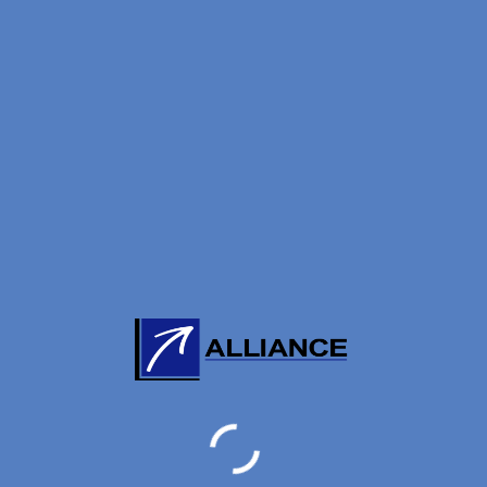
Category:
RAR
23
A
N
AI
A
2
12
R